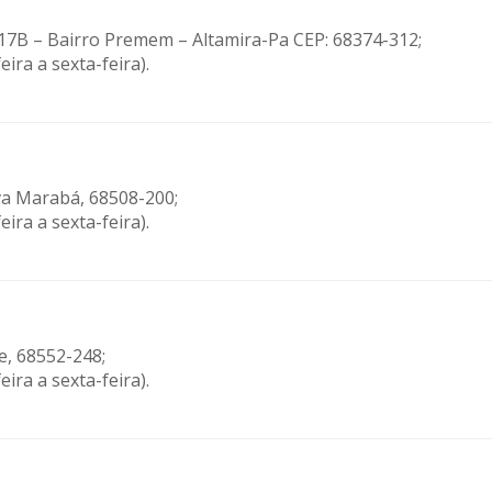
e 17B – Bairro Premem – Altamira-Pa CEP: 68374-312;
ira a sexta-feira).
ova Marabá, 68508-200;
ira a sexta-feira).
e, 68552-248;
ira a sexta-feira).