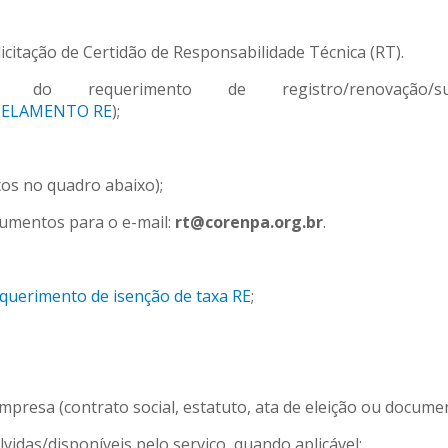
icitação de Certidão de Responsabilidade Técnica (RT).
rimento de registro/renovação/suspen
CELAMENTO RE
);
os no quadro abaixo);
umentos para o e-mail:
rt@corenpa.org.br
.
querimento de isenção de taxa RE
;
presa (contrato social, estatuto, ata de eleição ou documen
vidas/disponíveis pelo serviço, quando aplicável;