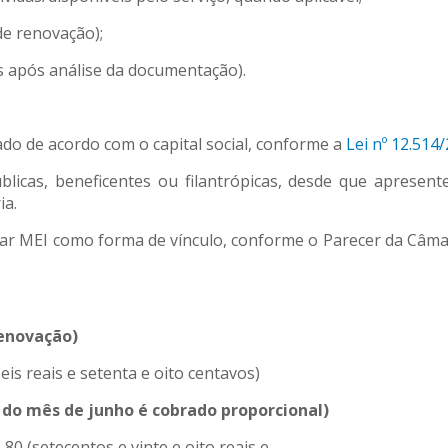
de renovação);
 após análise da documentação).
o de acordo com o capital social, conforme a
Lei nº 12.514/
cas, beneficentes ou filantrópicas, desde que apresent
a.
ar MEI como forma de vínculo, conforme o Parecer da Câm
renovação)
eis reais e setenta e oito centavos)
r do mês de junho é cobrado proporcional)
,80 (setecentos e vinte e oito reais e