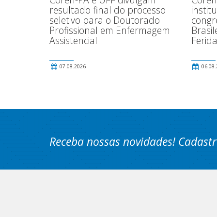
instit
resultado final do processo
congr
seletivo para o Doutorado
Brasi
Profissional em Enfermagem
Ferida
Assistencial
07.08.2026
06.08.
Receba nossas novidades! Cadastr