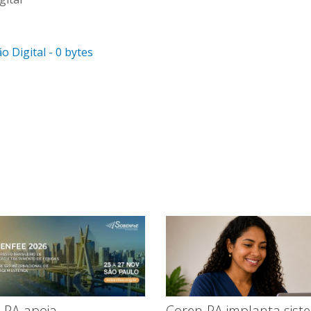
 Digital - 0 bytes
-PA apoia
Coren-PA implanta sist