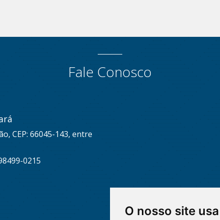
Fale Conosco
ará
ão, CEP: 66045-143, entre
 98499-0215
O nosso site usa