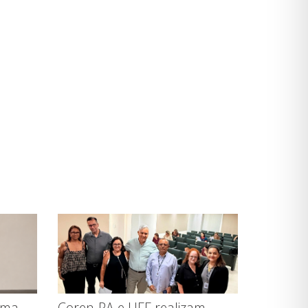
ema
Coren-PA e UFF realizam