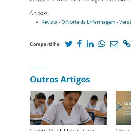
Anexos:
Revista - O Norte da Enfermagem - Versão
Compartilhe
Outros Artigos
Coren
Coren-PA e UFF divulgam