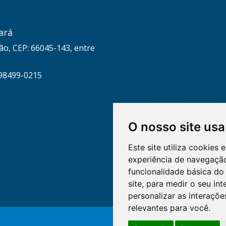
ará
ão, CEP: 66045-143, entre
 98499-0215
O nosso site usa
Este site utiliza cookies
experiência de navegação
funcionalidade básica do 
site
,
para medir o seu int
personalizar as interaçõ
relevantes para você
.