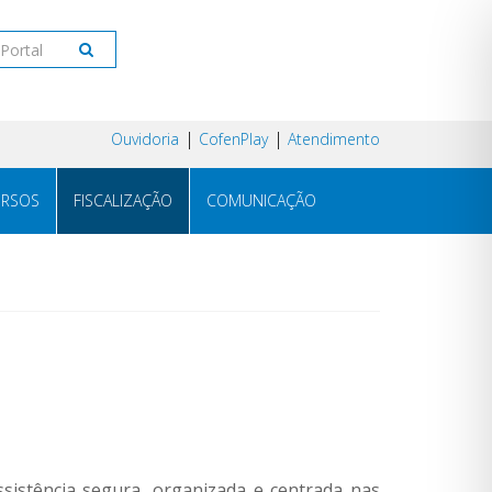
Ouvidoria
CofenPlay
Atendimento
RSOS
FISCALIZAÇÃO
COMUNICAÇÃO
istência segura, organizada e centrada nas