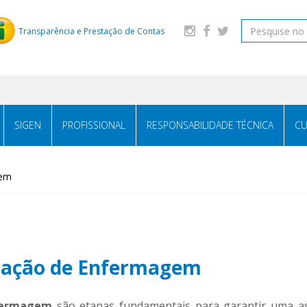
Transparência e Prestação de Contas
SIGEN
PROFISSIONAL
RESPONSABILIDADE TÉCNICA
CU
gem
mação de Enfermagem
fermagem
são etapas fundamentais para garantir uma ass