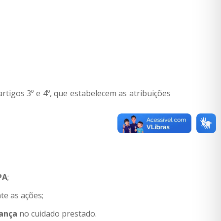
artigos 3º e 4º, que estabelecem as atribuições
PA
;
te as ações;
rança
no cuidado prestado.